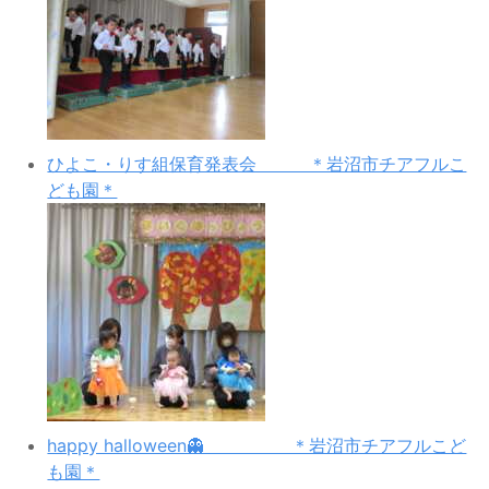
ひよこ・りす組保育発表会 ＊岩沼市チアフルこ
ども園＊
happy halloween👻 ＊岩沼市チアフルこど
も園＊