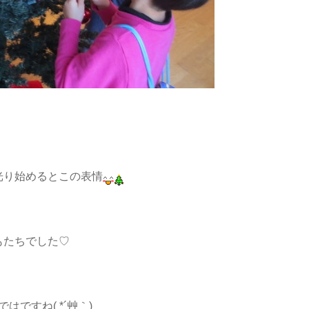
光り始めるとこの表情
もたちでした♡
ですね( *´艸｀)