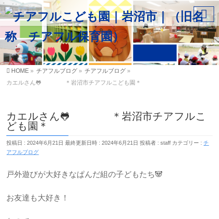
HOME
»
チアフルブログ
»
チアフルブログ
»
カエルさん🐸 ＊岩沼市チアフルこども園＊
カエルさん🐸 ＊岩沼市チアフルこ
ども園＊
投稿日 : 2024年6月21日
最終更新日時 : 2024年6月21日
投稿者 :
staff
カテゴリー :
チ
アフルブログ
戸外遊びが大好きなぱんだ組の子どもたち🐼
お友達も大好き！