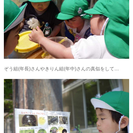
ぞう組(年長)さんやきりん組(年中)さんの真似をして…