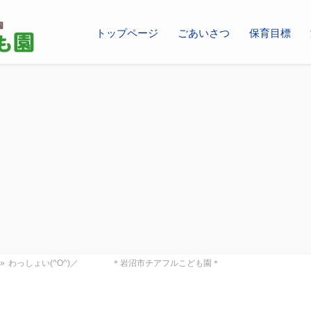
トップページ
ごあいさつ
保育目標
»
わっしょい(^O^)／ ＊岩沼市チアフルこども園＊