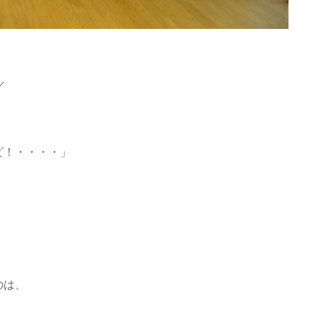
／
ピ！・・・・」
のは、