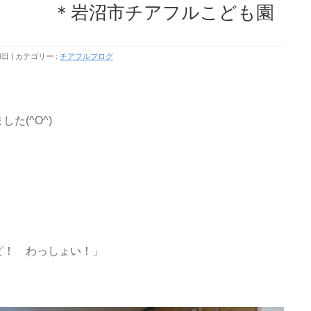
)／ ＊岩沼市チアフルこども園
3日
カテゴリー :
チアフルブログ
た(^O^)
ピ！ わっしょい！」