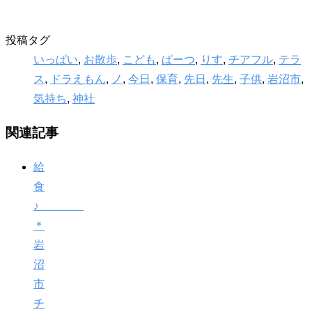
投稿タグ
いっぱい
,
お散歩
,
こども
,
ぱーつ
,
りす
,
チアフル
,
テラ
ス
,
ドラえもん
,
ノ
,
今日
,
保育
,
先日
,
先生
,
子供
,
岩沼市
,
気持ち
,
神社
関連記事
給
食
♪
＊
岩
沼
市
チ