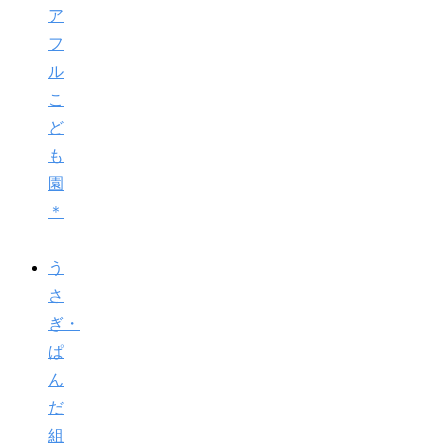
ア
フ
ル
こ
ど
も
園
＊
う
さ
ぎ・
ぱ
ん
だ
組