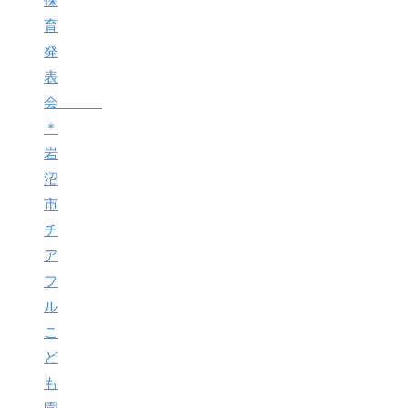
保
育
発
表
会
＊
岩
沼
市
チ
ア
フ
ル
こ
ど
も