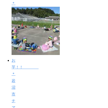
＊
お
芋！！
＊
岩
沼
市
チ
ア