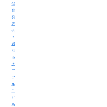
保
育
発
表
会
＊
岩
沼
市
チ
ア
フ
ル
こ
ど
も