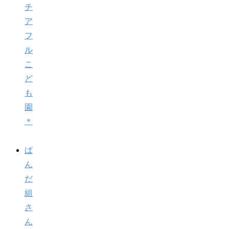
チ
ア
フ
ル
こ
ど
も
園
＊
ぱ
ん
だ
組
さ
ん