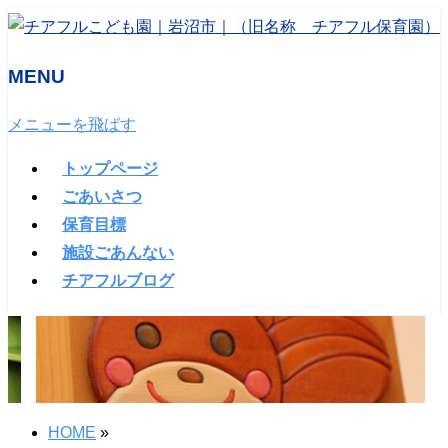
MENU
メニューを飛ばす
トップページ
ごあいさつ
保育目標
施設ごあんない
チアフルブログ
HOME
»