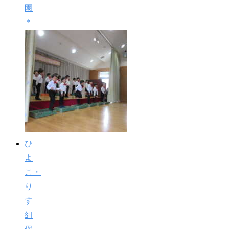
園
＊
ひ
よ
こ・
り
す
組