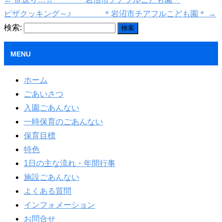
ピザクッキング～♪ ＊岩沼市チアフルこども園＊
→
検索:
MENU
ホーム
ごあいさつ
入園ごあんない
一時保育のごあんない
保育目標
特色
1日の主な流れ・年間行事
施設ごあんない
よくある質問
インフォメーション
お問合せ