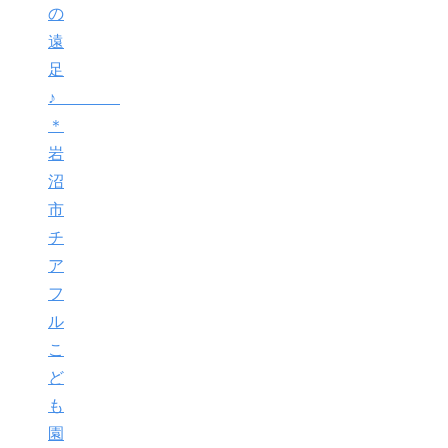
の
遠
足
♪
＊
岩
沼
市
チ
ア
フ
ル
こ
ど
も
園