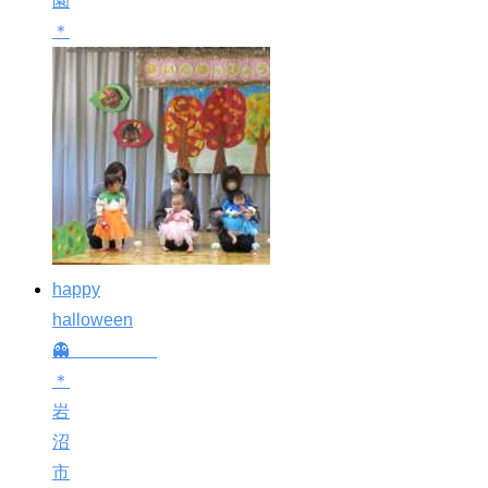
園
＊
happy
halloween
👻
＊
岩
沼
市