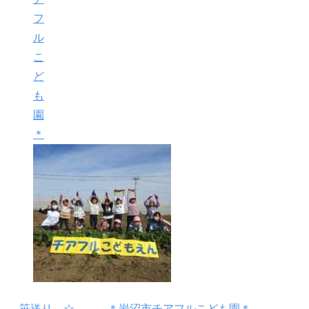
フ
ル
こ
ど
も
園
＊
←
笹送り…☆ ＊岩沼市チアフルこども園＊