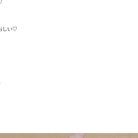
♡
おしい♡
♪