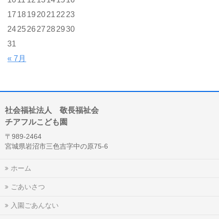
17
18
19
20
21
22
23
24
25
26
27
28
29
30
31
« 7月
社会福祉法人 敬長福祉会
チアフルこども園
〒989-2464
宮城県岩沼市三色吉字中の原75-6
ホーム
ごあいさつ
入園ごあんない