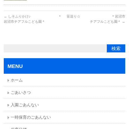
←
しそふりかけ♪ ＊
笹送り☆ ＊岩沼市
岩沼市チアフルこども園＊
チアフルこども園＊
→
MENU
ホーム
ごあいさつ
入園ごあんない
一時保育のごあんない