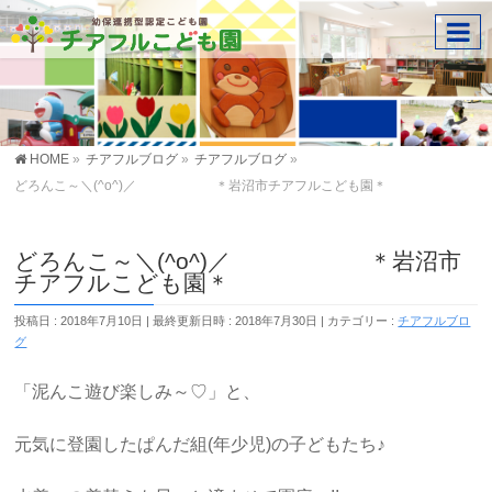
HOME
»
チアフルブログ
»
チアフルブログ
»
どろんこ～＼(^o^)／ ＊岩沼市チアフルこども園＊
どろんこ～＼(^o^)／ ＊岩沼市
チアフルこども園＊
投稿日 : 2018年7月10日
最終更新日時 : 2018年7月30日
カテゴリー :
チアフルブロ
グ
「泥んこ遊び楽しみ～♡」と、
元気に登園したぱんだ組(年少児)の子どもたち♪