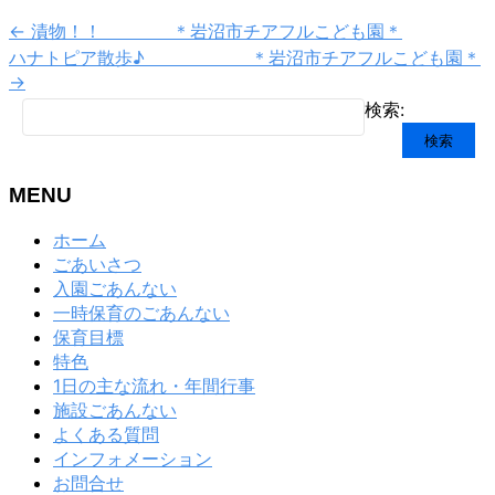
←
漬物！！ ＊岩沼市チアフルこども園＊
ハナトピア散歩♪ ＊岩沼市チアフルこども園＊
→
検索:
MENU
ホーム
ごあいさつ
入園ごあんない
一時保育のごあんない
保育目標
特色
1日の主な流れ・年間行事
施設ごあんない
よくある質問
インフォメーション
お問合せ