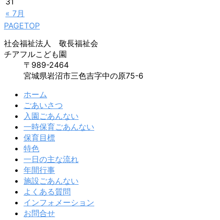
31
« 7月
PAGETOP
社会福祉法人 敬長福祉会
チアフルこども園
〒989-2464
宮城県岩沼市三色吉字中の原75-6
ホーム
ごあいさつ
入園ごあんない
一時保育ごあんない
保育目標
特色
一日の主な流れ
年間行事
施設ごあんない
よくある質問
インフォメーション
お問合せ