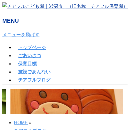
MENU
メニューを飛ばす
トップページ
ごあいさつ
保育目標
施設ごあんない
チアフルブログ
HOME
»