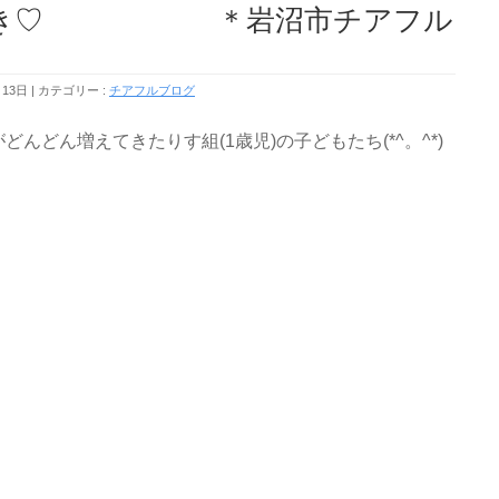
大好き♡ ＊岩沼市チアフル
月13日
カテゴリー :
チアフルブログ
んどん増えてきたりす組(1歳児)の子どもたち(*^。^*)