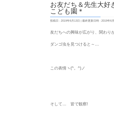
お友だち＆先生
こども園＊
投稿日 : 2019年6月13日
最終更新日時 : 2019年6
友だちへの興味が広がり、関わりがど
ダンゴ虫を見つけると～…
この表情ヽ(^。^)ノ
そして… 皆で観察!