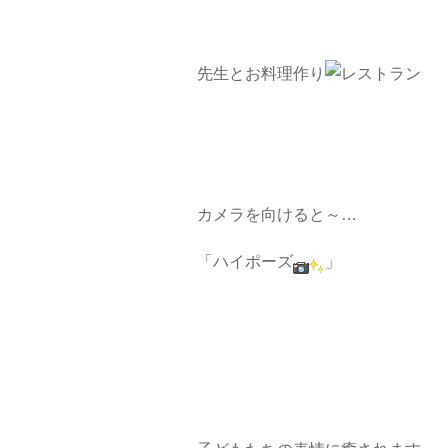
先生とお料理作り
カメラを向けると～…
「ハイポーズ
」