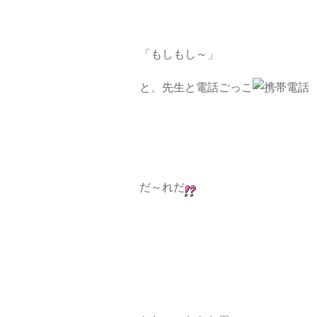
「もしもし～」
と、先生と電話ごっこ
だ～れだ