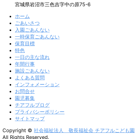
宮城県岩沼市三色吉字中の原75-6
ホーム
ごあいさつ
入園ごあんない
一時保育ごあんない
保育目標
特色
一日の主な流れ
年間行事
施設ごあんない
よくある質問
インフォメーション
お問合せ
園児募集
チアフルブログ
プライバシーポリシー
サイトマップ
Copyright ©
社会福祉法人 敬長福祉会 チアフルこども園
All Rights Reserved.