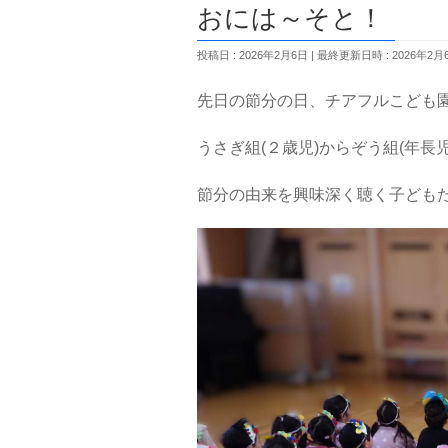
おには～そと！ 
投稿日 : 2026年2月6日
最終更新日時 : 2026年2月
先日の節分の日、チアフルこども
うさぎ組(２歳児)からぞう組(年長
節分の由来を興味深く聴く子ども