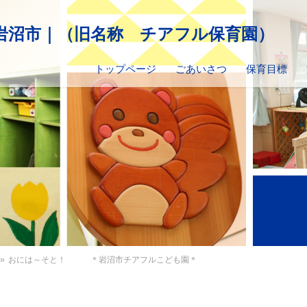
トップページ
ごあいさつ
保育目標
»
おには～そと！ ＊岩沼市チアフルこども園＊