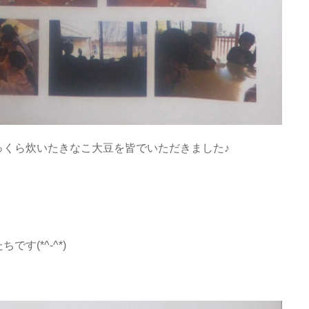
っくら炊いたきなこ大豆を皆でいただきました♪
す(*^-^*)