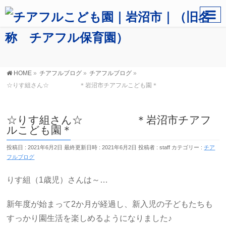
HOME
»
チアフルブログ
»
チアフルブログ
»
☆りす組さん☆ ＊岩沼市チアフルこども園＊
☆りす組さん☆ ＊岩沼市チアフ
ルこども園＊
投稿日 : 2021年6月2日
最終更新日時 : 2021年6月2日
投稿者 :
staff
カテゴリー :
チア
フルブログ
りす組（1歳児）さんは～…
新年度が始まって2か月が経過し、新入児の子どもたちも
すっかり園生活を楽しめるようになりました♪