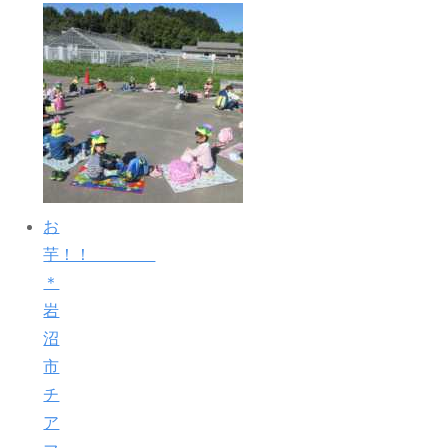
お
芋！！
＊
岩
沼
市
チ
ア