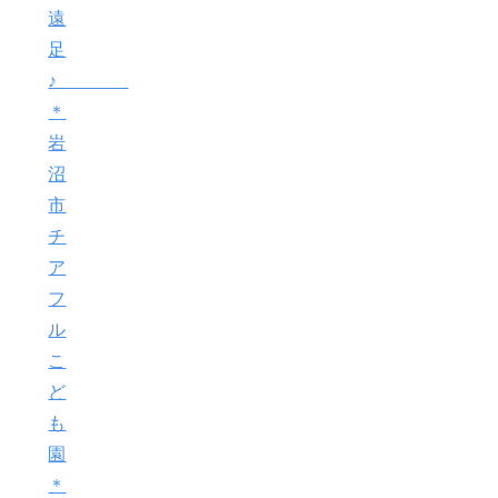
遠
足
♪
＊
岩
沼
市
チ
ア
フ
ル
こ
ど
も
園
＊