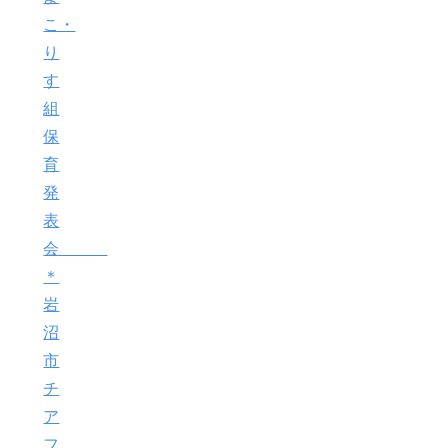
こ・
り
す
組
保
育
発
表
会
＊
岩
沼
市
チ
ア
フ