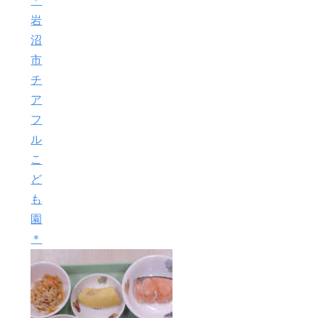
＊
岩
沼
市
チ
ア
フ
ル
こ
ど
も
園
＊