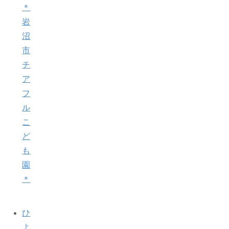
＊
岩
沼
市
チ
ア
フ
ル
こ
ど
も
園
＊
ひ
よ