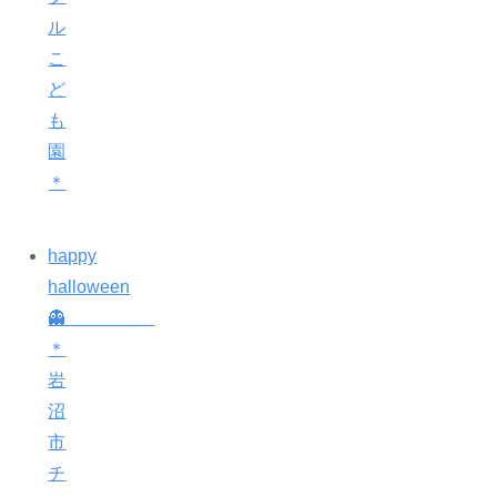
ル
こ
ど
も
園
＊
happy
halloween
👻
＊
岩
沼
市
チ