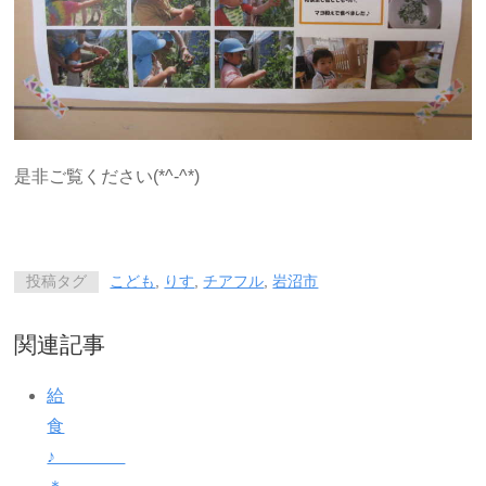
是非ご覧ください(*^-^*)
投稿タグ
こども
,
りす
,
チアフル
,
岩沼市
関連記事
給
食
♪