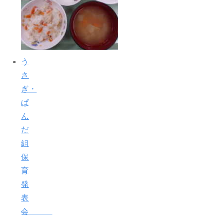
う
さ
ぎ・
ぱ
ん
だ
組
保
育
発
表
会