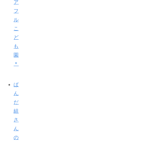
ア
フ
ル
こ
ど
も
園
＊
ぱ
ん
だ
組
さ
ん
の